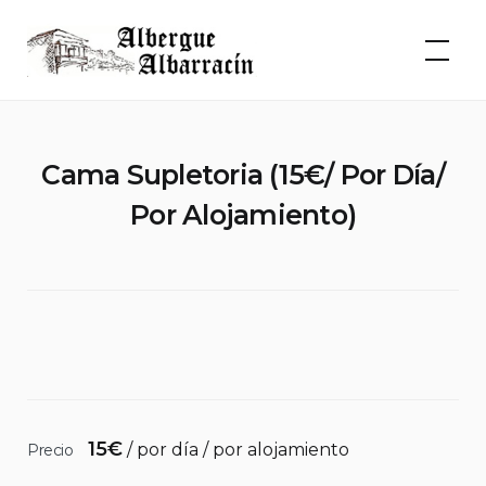
Skip
to
Albergue Albarracín
content
Cama Supletoria (15€/ Por Día/
Por Alojamiento)
15
€
/ por día / por alojamiento
Precio